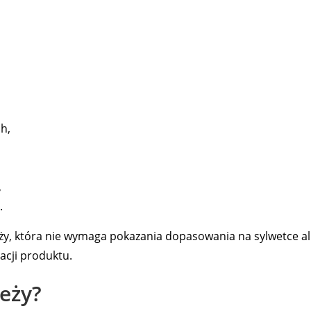
h,
,
.
ieży, która nie wymaga pokazania dopasowania na sylwetce a
tacji produktu.
eży?