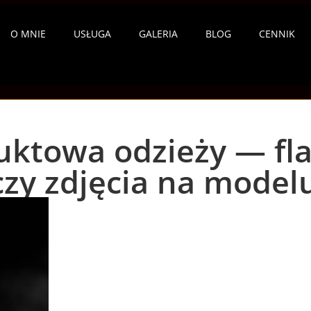
O MNIE
USŁUGA
GALERIA
BLOG
CENNIK
uktowa odzieży — fla
czy zdjęcia na model