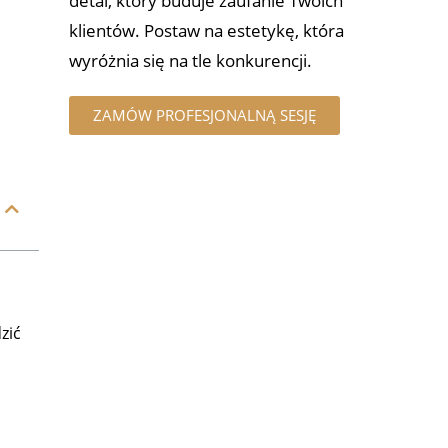
detal, który buduje zaufanie Twoich
klientów. Postaw na estetykę, która
wyróżnia się na tle konkurencji.
ZAMÓW PROFESJONALNĄ SESJĘ
zić