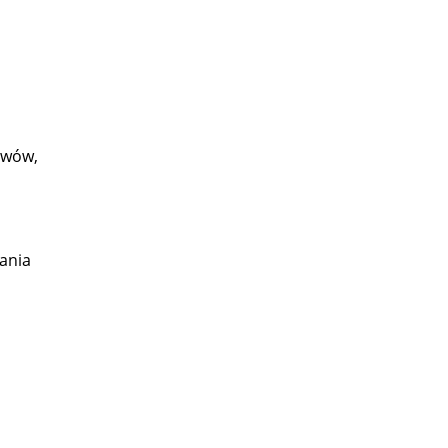
awów,
ania