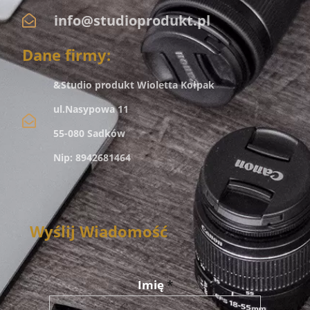
info@studioprodukt.pl
Dane firmy:
&Studio produkt Wioletta Kołpak
ul.Nasypowa 11
55-080 Sadków
Nip: 8942681464
Wyślij Wiadomość
Imię
*