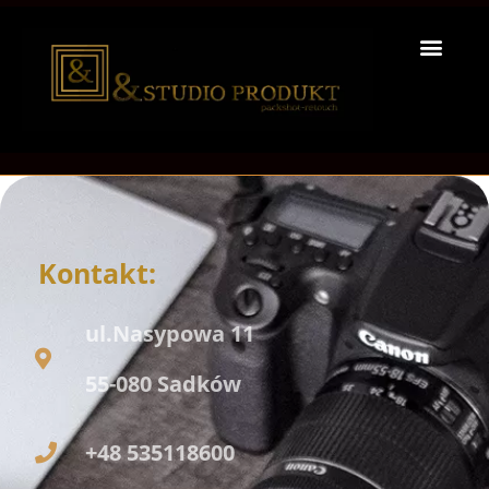
Kontakt:
ul.Nasypowa 11
55-080 Sadków
+48 535118600