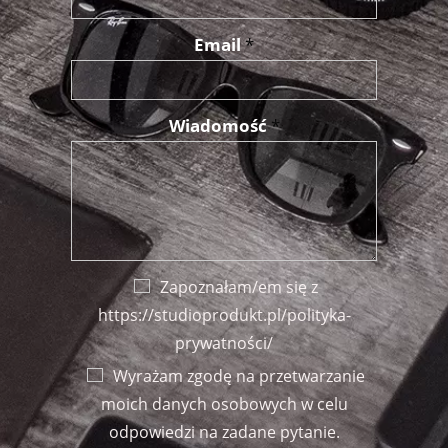
Email
*
Wiadomość
*
Zapoznałam/em się z
https://studioprodukt.pl/polityka-
prywatności/
Wyrażam zgodę na przetwarzanie
moich danych osobowych w celu
odpowiedzi na zadane pytanie.